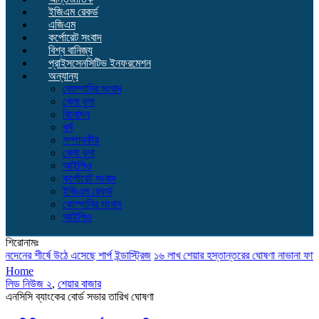
ইজিএম রেকর্ড
এজিএম
কর্পোরেট সংবাদ
বিশ্ব বানিজ্য
প্রাইসসেনসিটিভ ইনফরমেশন
অন্যান্য
কোম্পানির সংবাদ
খেলা ধুলা
বিনোদন
ধর্ম
সম্পাদকীয়
খেলা ধুলা
আইপিও
কর্পোরেট সংবাদ
ইজিএম রেকর্ড
কোম্পানির সংবাদ
আইপিও
শিরোনামঃ
শীর্ষে উঠে এসেছে শার্প ইন্ডাস্ট্রিজ
১৬ লাখ শেয়ার হস্তান্তরের ঘোষণা নাভানা ফার্মার উদো
Home
লিড নিউজ ২
,
শেয়ার বাজার
এনসিসি ব্যাংকের বোর্ড সভার তারিখ ঘোষণা