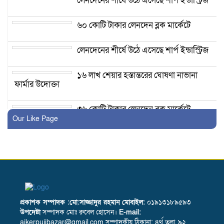
লেনদেনের শীর্ষে উঠে এসেছে শার্প ইন্ডাস্ট্রিজ
৬০ কোটি টাকার লেনদেন ব্লক মার্কেটে
লেনদেনের শীর্ষে উঠে এসেছে শার্প ইন্ডাস্ট্রিজ
১৬ লাখ শেয়ার হস্তান্তরের ঘোষণা নাভানা
ফার্মার উদোক্তা
৩৬ কোটি টাকার লেনদেন ব্লক মার্কেটে
Our Like Page
মাইডাস ফাইন্যান্সের বোর্ড সভার তারিখ
ঘোষণা
লেনদেনের শীর্ষে উঠে এসেছে একমি
পেস্টিসাইডস
প্রকাশক সম্পাদক :মো:সাজ্জাদুর রহমান
মোবাইল:
০১৯১৩১৮৯৫৯৩
উপদেষ্টা
সম্পাদক মোঃ রুবেল হোসেন।
E-mail:
দরবৃদ্ধির শীর্ষে উঠে এসেছে সি এ পি এম
ajkerpujibazar@gmail.com সম্পাদকীয় ঠিকানা: ৪র্থ তলা, ৯২