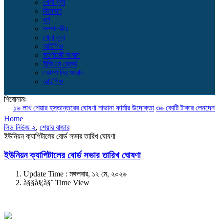
খেলা ধুলা
বিনোদন
ধর্ম
সম্পাদকীয়
খেলা ধুলা
আইপিও
কর্পোরেট সংবাদ
ইজিএম রেকর্ড
কোম্পানির সংবাদ
আইপিও
শিরোনামঃ
১৬ লাখ শেয়ার হস্তান্তরের ঘোষণা নাভানা ফার্মার উদোক্তা
৩৬ কোটি টাকার লেনদেন ব্লক ম
Home
লিড নিউজ ২
,
শেয়ার বাজার
ইউনিয়ন ক্যাপিটালের বোর্ড সভার তারিখ ঘোষণা
ইউনিয়ন ক্যাপিটালের বোর্ড সভার তারিখ ঘোষণা
Update Time : মঙ্গলবার, ১২ মে, ২০২৬
à§§à§¦à§¨ Time View