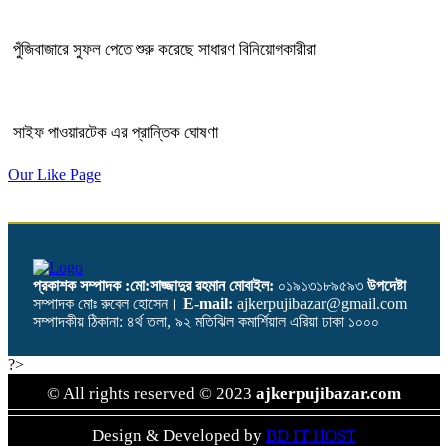
পুঁজিবাজারে সুফল পেতে শুরু করেছে সাধারণ বিনিয়োগকারীরা
সাইফ পাওয়ারটেক এর প্রান্তিক ঘোষণা
Our Like Page
প্রকাশক সম্পাদক :মো:সাজ্জাদুর রহমান
মোবাইল:
০১৯১৩১৮৯৫৯৩
উপদেষ্টা
সম্পাদক মোঃ রুবেল হোসেন।
E-mail:
ajkerpujibazar@gmail.com
সম্পাদকীয় ঠিকানা: ৪র্থ তলা, ৯২ মতিঝিল কমার্শিয়াল এরিয়া ঢাকা ১০০০
?>
© All rights reserved © 2023
ajkerpujibazar.com
Design & Developed by
BD IT HOST