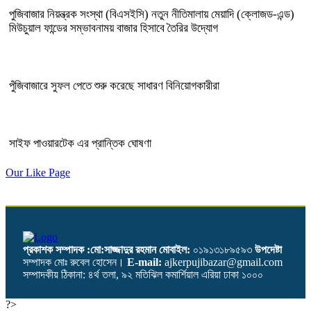
পুজিবাজার নিয়ন্ত্রক সংস্থা (বিএসইসি) নতুন নীতিমালায় মেয়াদি (ক্লোজড-এন্ড)
মিউচুয়াল ফান্ডের সম্ভাবনাময় বাজার হিসাবে তৈরির উদ্যোগ
পুঁজিবাজারে সুফল পেতে শুরু করেছে সাধারণ বিনিয়োগকারীরা
সাইফ পাওয়ারটেক এর প্রান্তিক ঘোষণা
Our Like Page
প্রকাশক সম্পাদক :মো:সাজ্জাদুর রহমান
মোবাইল:
০১৯১৩১৮৯৫৯৩
উপদেষ্টা
সম্পাদক মোঃ রুবেল হোসেন।
E-mail:
ajkerpujibazar@gmail.com
সম্পাদকীয় ঠিকানা: ৪র্থ তলা, ৯২ মতিঝিল কমার্শিয়াল এরিয়া ঢাকা ১০০০
?>