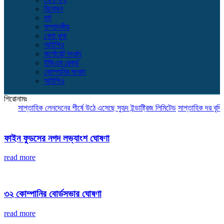
বিনোদন
ধর্ম
সম্পাদকীয়
খেলা ধুলা
আইপিও
কর্পোরেট সংবাদ
ইজিএম রেকর্ড
কোম্পানির সংবাদ
আইপিও
শিরোনামঃ
সাপ্তাহিক লেনদেনের শীর্ষে উঠে এসেছে সুহৃদ ইন্ডাষ্ট্রিজ লিমিটেড
সাপ্তাহিক দর বৃদ্ধির শ
ফাইন ফুডসের নগদ লভ্যাংশ ঘোষণা
read more
৩২ কোম্পানির বোর্ডসভার ঘোষণা
read more