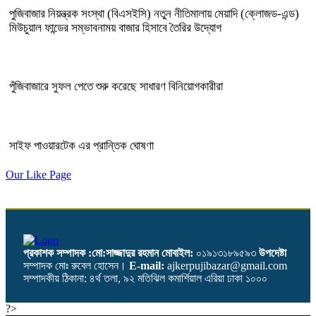
পুজিবাজার নিয়ন্ত্রক সংস্থা (বিএসইসি) নতুন নীতিমালায় মেয়াদি (ক্লোজড-এন্ড)
মিউচুয়াল ফান্ডের সম্ভাবনাময় বাজার হিসাবে তৈরির উদ্যোগ
পুঁজিবাজারে সুফল পেতে শুরু করেছে সাধারণ বিনিয়োগকারীরা
সাইফ পাওয়ারটেক এর প্রান্তিক ঘোষণা
Our Like Page
প্রকাশক সম্পাদক :মো:সাজ্জাদুর রহমান
মোবাইল:
০১৯১৩১৮৯৫৯৩
উপদেষ্টা
সম্পাদক মোঃ রুবেল হোসেন।
E-mail:
ajkerpujibazar@gmail.com
সম্পাদকীয় ঠিকানা: ৪র্থ তলা, ৯২ মতিঝিল কমার্শিয়াল এরিয়া ঢাকা ১০০০
?>