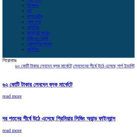
বিনোদন
ধর্ম
সম্পাদকীয়
খেলা ধুলা
আইপিও
কর্পোরেট সংবাদ
ইজিএম রেকর্ড
কোম্পানির সংবাদ
আইপিও
শিরোনামঃ
৬০ কোটি টাকার লেনদেন ব্লক মার্কেটে
লেনদেনের শীর্ষে উঠে এসেছে শার্প ইন্ডাস্ট্রিজ
৬২ কোটি টাকার লেনদেন ব্লক মার্কেটে
read more
দর পতনের শীর্ষে উঠে এসেছে প্রিমিয়ার লিজিং অ্যান্ড ফাইন্যান্স
read more