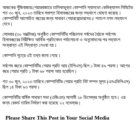
আজকের পুঁজিবাজার:শেয়ারবাজারে তালিকাভুক্ত কোম্পানি স্যালভো কেমিক্যালস লিমিটেড
গত ৩০ জুন, ২০২৩ তারিখে সমাপ্ত হিসাববছরের জন্য লভ্যাংশ ঘোষণা করেছে।
কোম্পানিটি আলোচিত বছরের জন্য সাধারণ শেয়ারহোল্ডারদের ৫ শতাংশ নগদ লভ্যাংশ
দেবে।
সোমবার (৩০ অক্টোবর) অনুষ্ঠিত কোম্পানিটির পরিচালনা পর্ষদের বৈঠকে সর্বশেষ
হিসাববছরের নিরীক্ষিত আর্থিক প্রতিবেদন পর্যালোচনা ও অনুমোদনের পর লভ্যাংশ
সংক্রান্ত এই সিদ্ধান্ত নেওয়া হয়।
কোম্পানি সূত্রে এই তথ্য জানা গেছে।
সর্বশেষ বছরে কোম্পানিটির শেয়ার প্রতি আয় (ইপিএস) ছিল ১ টাকা ৪৯ পয়সা। আগের
বছর শেয়ার প্রতি ১ টাকা ৯৮ পয়সা আয় হয়েছিল।
গত ৩০ জুন, ২০২৩ তারিখে কোম্পানিটির শেয়ার প্রতি নিট সম্পদ মূল্য (এনএভিপিএস)
ছিল ১৪ টাকা ৯৩ পয়সা।
কোম্পানিটির বার্ষিক সাধারণ সভা (এজিএম) আগামী ২৮ ডিসেম্বর অনুষ্ঠিত হবে। এর
জন্য রেকর্ড তারিখ নির্ধারণ করা হয়েছে ২২ নভেম্বর।
Please Share This Post in Your Social Media