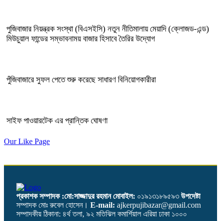
পুজিবাজার নিয়ন্ত্রক সংস্থা (বিএসইসি) নতুন নীতিমালায় মেয়াদি (ক্লোজড-এন্ড)
মিউচুয়াল ফান্ডের সম্ভাবনাময় বাজার হিসাবে তৈরির উদ্যোগ
পুঁজিবাজারে সুফল পেতে শুরু করেছে সাধারণ বিনিয়োগকারীরা
সাইফ পাওয়ারটেক এর প্রান্তিক ঘোষণা
Our Like Page
প্রকাশক সম্পাদক :মো:সাজ্জাদুর রহমান
মোবাইল:
০১৯১৩১৮৯৫৯৩
উপদেষ্টা
সম্পাদক মোঃ রুবেল হোসেন।
E-mail:
ajkerpujibazar@gmail.com
সম্পাদকীয় ঠিকানা: ৪র্থ তলা, ৯২ মতিঝিল কমার্শিয়াল এরিয়া ঢাকা ১০০০