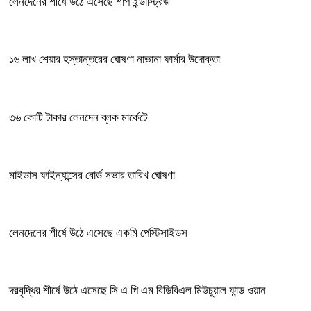
লেনদেনের শীর্ষে উঠে এসেছে শার্প ইন্ডাস্ট্রিজ
১৬ লাখ শেয়ার হস্তান্তরের ঘোষণা নাভানা ফার্মার উদোক্তা
৩৬ কোটি টাকার লেনদেন ব্লক মার্কেটে
মাইডাস ফাইন্যান্সের বোর্ড সভার তারিখ ঘোষণা
লেনদেনের শীর্ষে উঠে এসেছে একমি পেস্টিসাইডস
দরবৃদ্ধির শীর্ষে উঠে এসেছে সি এ পি এম বিডিবিএল মিউচুয়াল ফান্ড ওয়ান