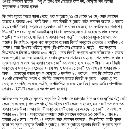
ওপরে লেনদেন হয়েছে। শুধু যে টার্নওভার বেড়েছে তাই নয়, বেড়েছে সব ধরনের
মূল্যসূচক ও বাজার মূলধন।
ডিএসই সূ্ত্রে আরো জানা গেছে, গত সপ্তাহে(২১ মে থেকে ২৫ মে) মোট লেনদেন
হয়েছে ৪ হাজার ৫৮৫ কোটি টাকা। আর বিদায়ী সপ্তাহে মোট লেনদেন হয়েছে ৫ হাজার
৫২১ কোটি টাকা। সপ্তাহের ব্যবধানে মোট লেনদেন বেড়েছে ২০ দশমিক ৪১ শতাংশ।
ডিএসই’র প্রধান সূচক(ডিএসইএক্স) বিদায়ী সপ্তাহে এসে দাঁড়িয়েছে ৬ হাজার ৩৫৫
পয়েন্ট। গত সপ্তাহে যা ছিলো ৬ হাজার ৩২৫ পয়েন্ট। এক্ষেত্রে সূচক বেড়েছে ৩০
পয়েন্ট। ডিএসই৩০ সূচক গত সপ্তাহের তুলনায় বিদায়ী সপ্তাহে বেড়েছে ২ দশমিক ৮৩
পয়েন্ট। আর ডিএসই শরিয়াহ্ সূচক (ডিএসইএস) বেড়েছে ৯ পয়েন্ট। গত সপ্তাহে
ডিএসইএস ছিলো ১ হাজার ৩৭০ পয়েন্ট। আর বিদায়ী সপ্তাহে এসে দাঁড়িয়েছে ১ হাজার
৩৭৯ পয়েন্ট। এদিকে ডিএসইতে বাজার মূলধনও সামান্য বেড়েছে। গত সপ্তাহে বাজার
মূলধন ছিলো ৭ লাখ ৭২ হাজার ৫৫৯ কোটি ৯৬ লাখ ১ হাজার ৬৪৭ টাকা। আর বিদায়ী
সপ্তাহে বাজার মূলধন হয়েছে ৭ লাখ ৭৪ হাজার ২৮১ কোটি ২৬ লাখ ৪৪ হাজার ৪৮০
টাকা। এক্ষেত্রে বাজার মূলধন বেড়েছে ০ দশমিক ২২ শতাংশ। আর ডিএসইতে মোট
৪০২টি কোম্পানির শেয়ার ও ইউনিট লেনদেন হয়েছে বিদায়ী সপ্তাহে। এরমধ্যে দর
বেড়েছে ১০৮টির, কমেছে ৮১টির, অপরিবর্তিত রয়েছে ২০৩টির। এবং ১০টি কোম্পানির
শেয়ার ও ইউনিট লেনদেনে অংশগ্রহণ করেনি।
এদিকে গত সপ্তাহের তুলনায় সদ্য বিদায়ী সপ্তাহে চট্টগ্রাম স্টক এক্সচেঞ্জে(সিএসই) মোট
লেনদেন কমেছে। গত সপ্তাহে সিএসইতে মোট লেনদেন হয়েছে ৯৫ কোটি ৬৫ লাখ ৬৯
হাজার ৫২৬ টাকা। আর বিদায়ী সপ্তাহে মোট লেনদেনে হয়েছে ৮১ কোটি ৮৩ লাখ ৮৭
হাজার ৯৬৮ টাকা। সপ্তাহের ব্যবধানে মোট লেনদেন কমেছে ১৩ কোটি ৮১ লাখ ৮১
হাজার ৫৫৮ টাকা। অর্থাৎ ১৪ শতাংশ মোট লেনদেন কমেছে। সিএসইতে একটি সূচক
ছাড়া সব সূচক বেড়েছে বিদায়ী সপ্তাহে। গত সপ্তাহের তুলনায় বিদায়ী সপ্তাহে সূচক