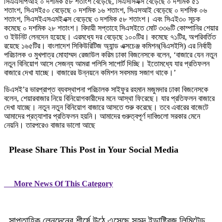
সিএএসপিআই ০ দশমিক ৫৮ শতাংশ বেড়েছে, সিএসসিএক্স বেড়েছে ০ দশমিক ৫১
শতাংশ, সিএসই৫০ বেড়েছে ০ দশমিক ১৬ শতাংশ, সিএসআই বেড়েছে ০ দশমিক ০৬
শতাংশ, সিএসইএসএমইএক্স বেড়েছে ৩ দশমিক ৫৮ শতাংশ। এবং সিএই৩০ সূচক
কমেছে ০ দশমিক ২৮ শতাংশ। বিদায়ী সপ্তাহে সিএসইতে মোট ৩৩৬টি কোম্পানির শেয়ার
ও ইউনিট লেনদেন হয়েছে। এরমধ্যে দর বেড়েছে ১০০টির। কমেছে ৭১টির, অপরিবর্তিত
রয়েছে ১৬৫টির। বাংলাদেশ সিকিউরিটিজ অ্যান্ড এক্সচেঞ্জ কমিশন(বিএসইসি) এর নির্বাহী
পরিচালক ও মুখপাত্র মোহাম্মদ রেজাউল করিম ঢাকা বিজনেসকে বলেন, ‘বাজারে যেন নতুন
নতুন বিনিয়োগ আসে সেজন্য আমরা পলিসি সাপোর্ট দিচ্ছি। ইতোমধ্যে যার প্রতিফলন
বাজারে দেখা যাচ্ছে। বাজারের উন্নয়নে কমিশন সবসময় সজাগ থাকে।’
ডিএসই’র ভারপ্রাপ্ত ব্যবস্থাপনা পরিচালক সাইফুর রহমান মজুমদার ঢাকা বিজনেসকে
বলেন, শেয়ারবাজার নিয়ে বিনিয়োগকারীদের মনে আস্থা ফিরেছে। যার প্রতিফলন বাজারে
দেখা যাচ্ছে। নতুন নতুন বিনিয়োগ বাজারে আসতে শুরু করেছে। তবে এবারের বাজেটে
আমাদের প্রত্যাশার প্রতিফলন হয়নি। আমাদের গুরুত্বপূর্ণ দাবিগুলো সরকার মেনে
নেয়নি। তারপরেও বাজার ভালো আছে
Please Share This Post in Your Social Media
More News Of This Category
সাপ্তাহিক লেনদেনের শীর্ষে উঠে এসেছে সুহৃদ ইন্ডাষ্ট্রিজ লিমিটেড