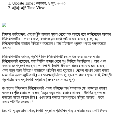
Update Time : শুক্রবার, ২ জুন, ২০২৩
à§­à§¨à§ª Time View
নিজস্ব প্রতিবেদক: দেশেরপুঁজি বাজারে সুফল পেতে শুরু করেছে বলে জানিয়েছেন সাধারণ
বিনিয়োগকারীরা। তাদের মতে, বাজারের মন্দাবস্থা কাটতে শুরু করেছে। বড় বড়
বিনিয়োগকারীরা বাজারে বিনিয়োগ করেছেন। যার ইতিবাচক প্রভাব পড়তে শুরু করেছে
বাজারে।
বিনিয়োগকারীরা জানান, প্রাতিষ্ঠানিক বিনিয়োগকারী থেকে শুরু করে অনেক সাধারণ
বিনিয়োগকারী রয়েছেন, যারা দীর্ঘদিন বাজার থেকে মুখ ফিরিয়ে নিয়েছিলেন। তারা এখন
বাজারে অংশগ্রহণ করছেন। পাশাপাশি বিদেশি বিনিয়োগ বাজারে আসতে শুরু করেছে।
এসব নতুন নতুন বিনিয়োগ বাজারকে গতিশীল করে তুলেছে। দেশের প্রধান শেয়ার বাজার
ঢাকা স্টক এক্সচেঞ্জ(ডিএসই) এর লেনদেন(টার্নওভার), সূচক ও বাজার মূলধন সবই ঊর্ধ্বমুখী
প্রবণতায় ছিল সদ্যবিদায়ী সপ্তাহে (২৮ মে থেকে ০১ জুন)।
বাংলাদেশ পুঁজিবাজার বিনিয়োগকারী ঐক্য পরিষদের অর্থ সম্পাদক মো. সাজ্জাদুর রহমান
আজকের পুঁজিবাজারকে বলেন, ‘নতুন নতুন ফান্ড বাজারে আসছে। দীর্ঘদিন ফান্ডগুলো
বাজারের সাইড লাইনে ছিল। এখন তারা বাজারে অংশগ্রহণে সক্রিয় হয়েছে। ফলে
বাজার গতিশীল হয়েছে।’
ডিএসই সূত্রে জানা গেছে, বিদায়ী সপ্তাহে প্রতিদিন গড়ে ১ হাজার ১০০ কোটি টাকার