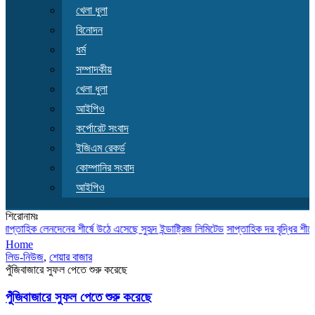
খেলা ধুলা
বিনোদন
ধর্ম
সম্পাদকীয়
খেলা ধুলা
আইপিও
কর্পোরেট সংবাদ
ইজিএম রেকর্ড
কোম্পানির সংবাদ
আইপিও
শিরোনামঃ
তাহিক লেনদেনের শীর্ষে উঠে এসেছে সুহৃদ ইন্ডাষ্ট্রিজ লিমিটেড
সাপ্তাহিক দর বৃদ্ধির শীর্ষে উঠ
Home
লিড-নিউজ
,
শেয়ার বাজার
পুঁজিবাজারে সুফল পেতে শুরু করেছে
পুঁজিবাজারে সুফল পেতে শুরু করেছে