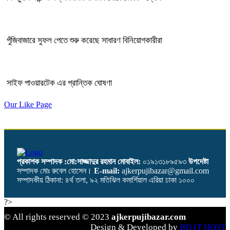
পুঁজিবাজারে সুফল পেতে শুরু করেছে সাধারণ বিনিয়োগকারীরা
সাইফ পাওয়ারটেক এর প্রান্তিক ঘোষণা
Our Like Page
প্রকাশক সম্পাদক :মো:সাজ্জাদুর রহমান
মোবাইল:
০১৯১৩১৮৯৫৯৩
উপদেষ্টা
সম্পাদক মোঃ রুবেল হোসেন।
E-mail:
ajkerpujibazar@gmail.com
সম্পাদকীয় ঠিকানা: ৪র্থ তলা, ৯২ মতিঝিল কমার্শিয়াল এরিয়া ঢাকা ১০০০
?>
© All rights reserved © 2023
ajkerpujibazar.com
Design & Developed by
BD IT HOST