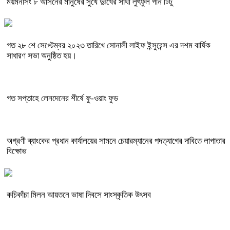
ময়মনসিং ৮ আসনের মানুষের সুখে দুঃখের সাথী লুৎফুল গনি টিটু
গত ২৮ শে সেপ্টেম্বর ২০২৩ তারিখে সোনালী লাইফ ইন্সুরেন্স এর দশম বার্ষিক
সাধারণ সভা অনুষ্ঠিত হয়।
গত সপ্তাহে লেনদেনের শীর্ষে ফু-ওয়াং ফুড
অগ্রণী ব্যাংকের প্রধান কার্যালয়ের সামনে চেয়ারম্যানের পদত্যাগের দাবিতে লাগাতার
বিক্ষোভ
কচিকাঁচা মিলন আয়তনে ভাষা দিবসে সাংস্কৃতিক উৎসব