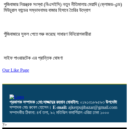
পুজিবাজার নিয়ন্ত্রক সংস্থা (বিএসইসি) নতুন নীতিমালায় মেয়াদি (ক্লোজড-এন্ড)
মিউচুয়াল ফান্ডের সম্ভাবনাময় বাজার হিসাবে তৈরির উদ্যোগ
পুঁজিবাজারে সুফল পেতে শুরু করেছে সাধারণ বিনিয়োগকারীরা
সাইফ পাওয়ারটেক এর প্রান্তিক ঘোষণা
Our Like Page
প্রকাশক সম্পাদক :মো:সাজ্জাদুর রহমান
মোবাইল:
০১৯১৩১৮৯৫৯৩
উপদেষ্টা
সম্পাদক মোঃ রুবেল হোসেন।
E-mail:
ajkerpujibazar@gmail.com
সম্পাদকীয় ঠিকানা: ৪র্থ তলা, ৯২ মতিঝিল কমার্শিয়াল এরিয়া ঢাকা ১০০০
?>