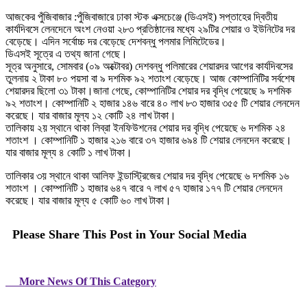
আজকের পুঁজিবাজার :পুঁজিবাজারে ঢাকা স্টক এক্সচেঞ্জে (ডিএসই) সপ্তাহের দ্বিতীয়
কার্যদিবসে লেনদেনে অংশ নেওয়া ২৮৩ প্রতিষ্ঠানের মধ্যে ২৯টির শেয়ার ও ইউনিটের দর
বেড়েছে। এদিন সর্বোচ্চ দর বেড়েছে দেশবন্ধু পলমার লিমিটেডের।
ডিএসই সূত্রে এ তথ্য জানা গেছে।
সূত্র অনুসারে, সোমবার (০৯ অক্টোবর) দেশবন্ধু পলিমারের শেয়ারদর আগের কার্যদিবসের
তুলনায় ২ টাকা ৮০ পয়সা বা ৯ দশমিক ৯২ শতাংশ বেড়েছে। আজ কোম্পানিটির সর্বশেষ
শেয়ারদর ছিলো ৩১ টাকা।জানা গেছে, কোম্পানিটির শেয়ার দর বৃদ্ধি পেয়েছে ৯ দশমিক
৯২ শতাংশ। কোম্পানিটি ২ হাজার ১৪৬ বারে ৪০ লাখ ৮৩ হাজার ৩৫৫ টি শেয়ার লেনদেন
করেছে। যার বাজার মূল্য ১২ কোটি ২৪ লাখ টাকা।
তালিকায় ২য় স্থানে থাকা লিব্রা ইনফিউশনের শেয়ার দর বৃদ্ধি পেয়েছে ৬ দশমিক ২৪
শতাংশ । কোম্পানিটি ১ হাজার ২১৬ বারে ৩৭ হাজার ৬৯৪ টি শেয়ার লেনদেন করেছে।
যার বাজার মূল্য ৪ কোটি ১ লাখ টাকা।
তালিকার ৩য় স্থানে থাকা আলিফ ইন্ডাস্ট্রিজের শেয়ার দর বৃদ্ধি পেয়েছে ৬ দশমিক ১৬
শতাংশ । কোম্পানিটি ১ হাজার ৬৪৭ বারে ৭ লাখ ৫৭ হাজার ১৭৭ টি শেয়ার লেনদেন
করেছে। যার বাজার মূল্য ৫ কোটি ৬০ লাখ টাকা।
Please Share This Post in Your Social Media
More News Of This Category