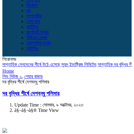
বিনোদন
ধর্ম
সম্পাদকীয়
খেলা ধুলা
আইপিও
কর্পোরেট সংবাদ
ইজিএম রেকর্ড
কোম্পানির সংবাদ
আইপিও
শিরোনামঃ
াপ্তাহিক লেনদেনের শীর্ষে উঠে এসেছে সুহৃদ ইন্ডাষ্ট্রিজ লিমিটেড
সাপ্তাহিক দর বৃদ্ধির শীর্ষে
Home
লিড নিউজ ২
,
শেয়ার বাজার
দর বৃদ্ধির শীর্ষে দেশবন্ধু পলিমার
দর বৃদ্ধির শীর্ষে দেশবন্ধু পলিমার
Update Time : সোমবার, ৯ অক্টোবর, ২০২৩
à§¬à§¬à§® Time View