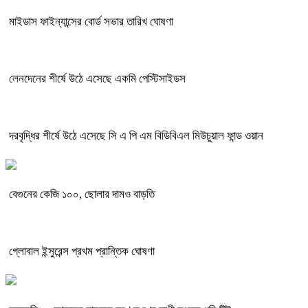
মাইডাস ফাইন্যান্সের বোর্ড সভার তারিখ ঘোষণা
লেনদেনের শীর্ষে উঠে এসেছে একমি পেস্টিসাইডস
দরবৃদ্ধির শীর্ষে উঠে এসেছে সি এ পি এম বিডিবিএল মিউচুয়াল ফান্ড ওয়ান
বেগুনের কেজি ১০০, ছোলার দামও বাড়তি
গ্লোবাল ইন্সুরেন্স প্রথম প্রান্তিক ঘোষণা