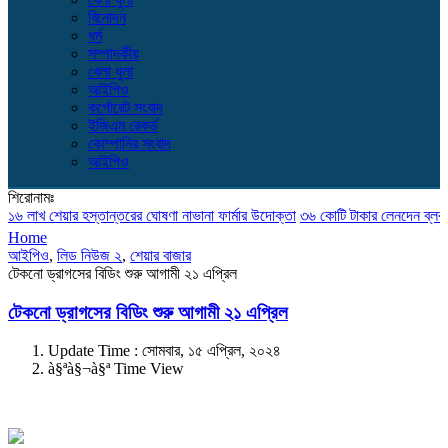
বিনোদন
ধর্ম
সম্পাদকীয়
খেলা ধুলা
আইপিও
কর্পোরেট সংবাদ
ইজিএম রেকর্ড
কোম্পানির সংবাদ
আইপিও
শিরোনামঃ
 লাখ শেয়ার হস্তান্তরের ঘোষণা নাভানা ফার্মার উদোক্তা
৩৬ কোটি টাকার লেনদেন ব্লক মার্ক
Home
আইপিও
,
লিড নিউজ ২
,
শেয়ার বাজার
টেকনো ড্রাগসের বিডিং শুরু আগামী ২১ এপ্রিল
টেকনো ড্রাগসের বিডিং শুরু আগামী ২১ এপ্রিল
Update Time : সোমবার, ১৫ এপ্রিল, ২০২৪
à§ªà§¬à§ª Time View