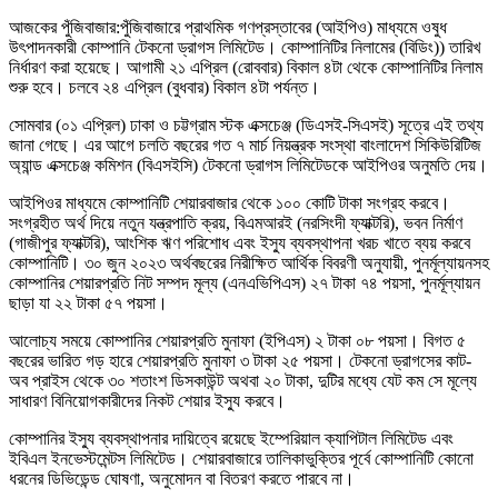
আজকের পুঁজিবাজার:পুঁজিবাজারে প্রাথমিক গণপ্রস্তাবের (আইপিও) মাধ্যমে ওষুধ
উৎপাদনকারী কোম্পানি টেকনো ড্রাগস লিমিটেড। কোম্পানিটির নিলামের (বিডিং)) তারিখ
নির্ধারণ করা হয়েছে। আগামী ২১ এপ্রিল (রোববার) বিকাল ৪টা থেকে কোম্পানিটির নিলাম
শুরু হবে। চলবে ২৪ এপ্রিল (বুধবার) বিকাল ৪টা পর্যন্ত।
সোমবার (০১ এপ্রিল) ঢাকা ও চট্টগ্রাম স্টক এক্সচেঞ্জ (ডিএসই-সিএসই) সূত্রে এই তথ্য
জানা গেছে। এর আগে চলতি বছরের গত ৭ মার্চ নিয়ন্ত্রক সংস্থা বাংলাদেশ সিকিউরিটিজ
অ্যান্ড এক্সচেঞ্জ কমিশন (বিএসইসি) টেকনো ড্রাগস লিমিটেডকে আইপিওর অনুমতি দেয়।
আইপিওর মাধ্যমে কোম্পানিটি শেয়ারবাজার থেকে ১০০ কোটি টাকা সংগ্রহ করবে।
সংগ্রহীত অর্থ দিয়ে নতুন যন্ত্রপাতি ক্রয়, বিএমআরই (নরসিংদী ফ্যাক্টরি), ভবন নির্মাণ
(গাজীপুর ফ্যাক্টরি), আংশিক ঋণ পরিশোধ এবং ইস্যু ব্যবস্থাপনা খরচ খাতে ব্যয় করবে
কোম্পানিটি। ৩০ জুন ২০২৩ অর্থবছরের নিরীক্ষিত আর্থিক বিবরণী অনুযায়ী, পুনর্মূল্যায়নসহ
কোম্পানির শেয়ারপ্রতি নিট সম্পদ মূল্য (এনএভিপিএস) ২৭ টাকা ৭৪ পয়সা, পুনর্মূল্যায়ন
ছাড়া যা ২২ টাকা ৫৭ পয়সা।
আলোচ্য সময়ে কোম্পানির শেয়ারপ্রতি মুনাফা (ইপিএস) ২ টাকা ০৮ পয়সা। বিগত ৫
বছরের ভারিত গড় হারে শেয়ারপ্রতি মুনাফা ৩ টাকা ২৫ পয়সা। টেকনো ড্রাগসের কাট-
অব প্রাইস থেকে ৩০ শতাংশ ডিসকাউন্ট অথবা ২০ টাকা, দুটির মধ্যে যেট কম সে মূল্যে
সাধারণ বিনিয়োগকারীদের নিকট শেয়ার ইস্যু করবে।
কোম্পানির ইস্যু ব্যবস্থাপনার দায়িত্বে রয়েছে ইম্পেরিয়াল ক্যাপিটাল লিমিটেড এবং
ইবিএল ইনভেস্টমেন্টস লিমিটেড। শেয়ারবাজারে তালিকাভুক্তির পূর্বে কোম্পানিটি কোনো
ধরনের ডিভিডেন্ড ঘোষণা, অনুমোদন বা বিতরণ করতে পারবে না।