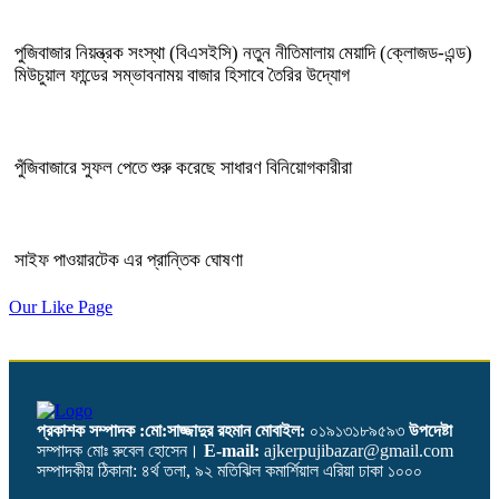
পুজিবাজার নিয়ন্ত্রক সংস্থা (বিএসইসি) নতুন নীতিমালায় মেয়াদি (ক্লোজড-এন্ড)
মিউচুয়াল ফান্ডের সম্ভাবনাময় বাজার হিসাবে তৈরির উদ্যোগ
পুঁজিবাজারে সুফল পেতে শুরু করেছে সাধারণ বিনিয়োগকারীরা
সাইফ পাওয়ারটেক এর প্রান্তিক ঘোষণা
Our Like Page
প্রকাশক সম্পাদক :মো:সাজ্জাদুর রহমান
মোবাইল:
০১৯১৩১৮৯৫৯৩
উপদেষ্টা
সম্পাদক মোঃ রুবেল হোসেন।
E-mail:
ajkerpujibazar@gmail.com
সম্পাদকীয় ঠিকানা: ৪র্থ তলা, ৯২ মতিঝিল কমার্শিয়াল এরিয়া ঢাকা ১০০০