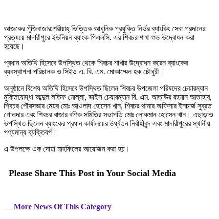
আজকের পুঁজিবাজার:শরীয়াহ্ ভিত্তিক আধুনিক প্রযুক্তি নির্ভর ব্যাংকিং সেবা প্রদানের
প্রত্যয়ে মাদারীপুরে ইউনিয়ন ব্যাংক পিএলসি. এর শিবচর শাখা শুভ উদ্বোধন করা
হয়েছে।
প্রধান অতিথি হিসেবে উপস্থিত থেকে শিবচর শাখার উদ্বোধন করেন ব্যাংকের
ব্যবস্থাপনা পরিচালক ও সিইও এ. বি. এম. মোকাম্মেল হক চৌধুরী।
অনুষ্ঠানে বিশেষ অতিথি হিসেবে উপস্থিত ছিলেন শিবচর উপজেলা পরিষদের চেয়ারম্যান
মুক্তিযোদ্ধা আব্দুল লতিফ মোল্লা, ভাইস চেয়ারম্যান বি. এম. আতাউর রহমান আতাহার,
শিবচর পৌরসভার মেয়র মোঃ আওলাদ হোসেন খান, শিবচর থানার অফিসার ইনচার্জ সুব্রত
গোলদার এবং শিবচর বাজার বণিক সমিতির সভাপতি মোঃ লোকমান হোসেন খান। এছাড়াও
উপস্থিত ছিলেন ব্যাংকের প্রধান কার্যালয়ের উর্ধ্বতন নির্বাহীবৃন্দ এবং মাদারীপুরের স্থানীয়
গণ্যমান্য ব্যক্তিবর্গ।
এ উপলক্ষে এক দোয়া মাহফিলের আয়োজন করা হয়।
Please Share This Post in Your Social Media
More News Of This Category