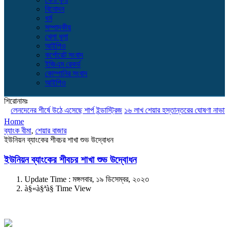
বিনোদন
ধর্ম
সম্পাদকীয়
খেলা ধুলা
আইপিও
কর্পোরেট সংবাদ
ইজিএম রেকর্ড
কোম্পানির সংবাদ
আইপিও
শিরোনামঃ
লেনদেনের শীর্ষে উঠে এসেছে শার্প ইন্ডাস্ট্রিজ
১৬ লাখ শেয়ার হস্তান্তরের ঘোষণা নাভানা ফার
Home
ব্যাংক বীমা
,
শেয়ার বাজার
ইউনিয়ন ব্যাংকের শীবচর শাখা শুভ উদ্বোধন
ইউনিয়ন ব্যাংকের শীবচর শাখা শুভ উদ্বোধন
Update Time : মঙ্গলবার, ১৯ ডিসেম্বর, ২০২৩
à§«à§ªà§­ Time View